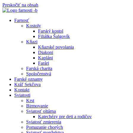
Preskočiť na obsah
Farnosť
Kostoly
Farský kostol
Filiálka Šalgovík
Kňazi
Kňazské povolania
Diakoni
Kapláni
Farári
Farská charita
Spoločenstvá
Farské oznamy
Kráľ Sekčova
Kontakt
Sviatosti
Krst
Birmovanie
Sviatosť oltárna
Katechézy pre deti a rodičov
Sviatosť zmierenia
Pomazanie chorých
Sviatosť manželstva