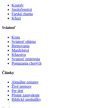
Kostoly
Spoločenstvá
Farská charita
Kňazi
Sviatosť
Krstu
Sviatosť oltárna
Birmovania
Manželstvá
Kňazstva
Sviatosť zmierenia
Pomazania chorých
Články
Aktuálne oznamy
Živé prenosy
Pre deti
Pôstne zamyslenie
Biblické prednášky