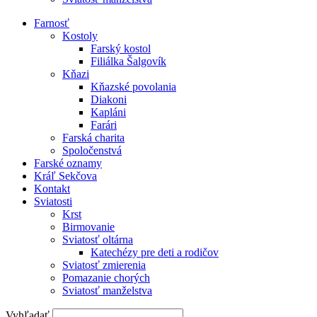
Farnosť
Kostoly
Farský kostol
Filiálka Šalgovík
Kňazi
Kňazské povolania
Diakoni
Kapláni
Farári
Farská charita
Spoločenstvá
Farské oznamy
Kráľ Sekčova
Kontakt
Sviatosti
Krst
Birmovanie
Sviatosť oltárna
Katechézy pre deti a rodičov
Sviatosť zmierenia
Pomazanie chorých
Sviatosť manželstva
Vyhľadať