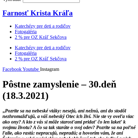
Farnosť Krista Kráľa
Katechézy pre deti a rodičov
Fotogaléria
2 % pre OZ Kráľ Sekčova
Katechézy pre deti a rodičov
Fotogaléria
2 % pre OZ Kráľ Sekčova
Facebook
Youtube
Instagram
Pôstne zamyslenie – 30.deň
(18.3.2021)
„
Pozrite sa na nebeské vtáky: nesejú, ani nežnú, ani do stodôl
nezhromažďujú, a váš nebeský Otec ich živí. Nie ste vy oveľa viac
ako ony? A kto z vás si môže starosťami pridať čo len lakeť k
svojmu životu? A čo sa tak staráte o svoj odev? Pozrite sa na poľné
ľalie, ako rastú: nepracujú, nepradú; a hovorím vám, že ani