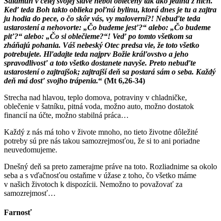
Šalamún v celej svojej sláve nebol oblečený tak ako jediná z nich.
Keď teda Boh takto oblieka poľnú bylinu, ktorá dnes je tu a zajtra
ju hodia do pece, o čo skôr vás, vy maloverní?! Nebuďte teda
ustarostení a nehovorte: „Čo budeme jesť?“ alebo: „Čo budeme
piť?“ alebo: „Čo si oblečieme?“! Veď po tomto všetkom sa
zháňajú pohania. Váš nebeský Otec predsa vie, že toto všetko
potrebujete. Hľadajte teda najprv Božie kráľovstvo a jeho
spravodlivosť a toto všetko dostanete navyše. Preto nebuďte
ustarostení o zajtrajšok; zajtrajší deň sa postará sám o seba. Každý
deň má dosť svojho trápenia.
“ (Mt 6,26-34)
Strecha nad hlavou, teplo domova, potraviny v chladničke,
oblečenie v šatníku, pitná voda, možno auto, možno dostatok
financií na účte, možno stabilná práca…
Každý z nás má toho v živote mnoho, no tieto životne dôležité
potreby sú pre nás takou samozrejmosťou, že si to ani poriadne
neuvedomujeme.
Dnešný deň sa preto zamerajme práve na toto. Rozliadnime sa okolo
seba a s vďačnosťou ostaňme v úžase z toho, čo všetko máme
v našich životoch k dispozícii. Nemožno to považovať za
samozrejmosť…
Farnosť