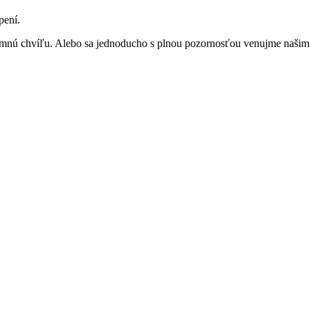
pení.
ítomnú chvíľu. Alebo sa jednoducho s plnou pozornosťou venujme naši