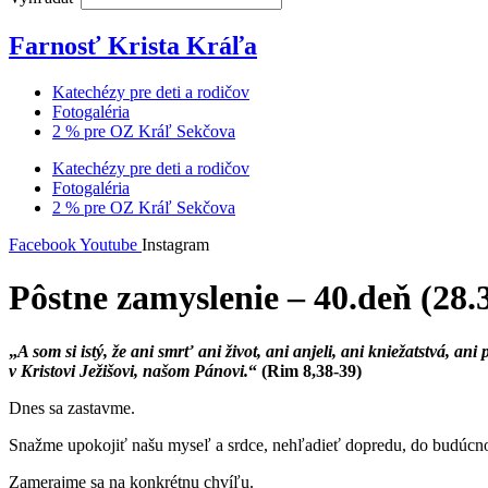
Farnosť Krista Kráľa
Katechézy pre deti a rodičov
Fotogaléria
2 % pre OZ Kráľ Sekčova
Katechézy pre deti a rodičov
Fotogaléria
2 % pre OZ Kráľ Sekčova
Facebook
Youtube
Instagram
Pôstne zamyslenie – 40.deň (28.
„
A som si istý, že ani smrť ani život, ani anjeli, ani kniežatstvá, 
v Kristovi Ježišovi, našom Pánovi.
“ (Rim 8,38-39)
Dnes sa zastavme.
Snažme upokojiť našu myseľ a srdce, nehľadieť dopredu, do budúcnos
Zamerajme sa na konkrétnu chvíľu.