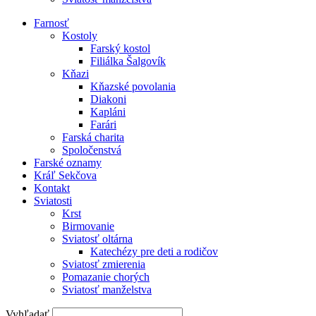
Farnosť
Kostoly
Farský kostol
Filiálka Šalgovík
Kňazi
Kňazské povolania
Diakoni
Kapláni
Farári
Farská charita
Spoločenstvá
Farské oznamy
Kráľ Sekčova
Kontakt
Sviatosti
Krst
Birmovanie
Sviatosť oltárna
Katechézy pre deti a rodičov
Sviatosť zmierenia
Pomazanie chorých
Sviatosť manželstva
Vyhľadať