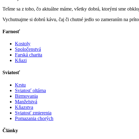
Tešme sa z toho, čo aktuálne máme, všetky dobrá, ktorými sme obklo
Vychutnajme si dobrú kávu, čaj či chutné jedlo so zameraním na pr
Farnosť
Kostoly
Spoločenstvá
Farská charita
Kňazi
Sviatosť
Krstu
Sviatosť oltárna
Birmovania
Manželstvá
Kňazstva
Sviatosť zmierenia
Pomazania chorých
Články