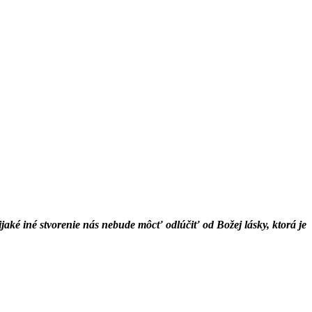
nijaké iné stvorenie nás nebude môcť odlúčiť od Božej lásky, ktorá je