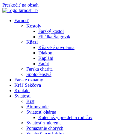
Preskočiť na obsah
Farnosť
Kostoly
Farský kostol
Filiálka Šalgovík
Kňazi
Kňazské povolania
Diakoni
Kapláni
Farári
Farská charita
Spoločenstvá
Farské oznamy
Kráľ Sekčova
Kontakt
Sviatosti
Krst
Birmovanie
Sviatosť oltárna
Katechézy pre deti a rodičov
Sviatosť zmierenia
Pomazanie chorých
Sviatosť manželstva