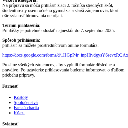
Veková kategória:
Na prípravu sa môžu prihlásiť žiaci 2. ročníka stredných škôl,
študenti sexty osemročného gymnázia a starší záujemcovia, ktorí
ešte sviatosť birmovania neprijali.
Termín prihlásenia:
Prihlášky je potrebné odoslať najneskôr do 7. septembra 2025.
Spôsob prihlásenia:
prihlásiť sa môžete prostredníctvom online formulára:
https://docs.google.com/forms/d/1HGpP4r_inpHivdgysY6sevxR
Prosíme všetkých záujemcov, aby vyplnili formulár dôsledne a
pravdivo. Po uzávierke prihlasovania budeme informovať o ďalšom
priebehu prípravy.
Farnosť
Kostoly
Spoločenstvá
Farská charita
Kňazi
Sviatosť