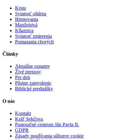
Krstu
Sviatosť oltárna
Birmovania
Manželstvá
Kňazstva
Sviatosť zmierenia
Pomazania chorých
Články
Aktuálne oznamy
Živé prenosy
Pre deti
Pôstne zamyslenie
Biblické prednášky
O nás
Kontakt
Kráľ Sekčova
Pastoračné centrum Ján Pavla II.
GDPR
Zásady používania súborov cookie