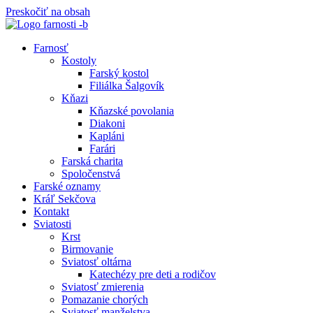
Preskočiť na obsah
Farnosť
Kostoly
Farský kostol
Filiálka Šalgovík
Kňazi
Kňazské povolania
Diakoni
Kapláni
Farári
Farská charita
Spoločenstvá
Farské oznamy
Kráľ Sekčova
Kontakt
Sviatosti
Krst
Birmovanie
Sviatosť oltárna
Katechézy pre deti a rodičov
Sviatosť zmierenia
Pomazanie chorých
Sviatosť manželstva