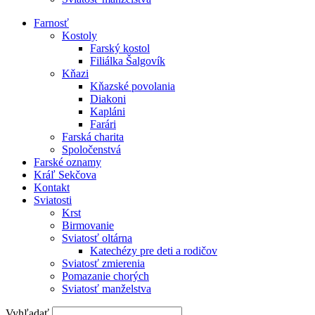
Farnosť
Kostoly
Farský kostol
Filiálka Šalgovík
Kňazi
Kňazské povolania
Diakoni
Kapláni
Farári
Farská charita
Spoločenstvá
Farské oznamy
Kráľ Sekčova
Kontakt
Sviatosti
Krst
Birmovanie
Sviatosť oltárna
Katechézy pre deti a rodičov
Sviatosť zmierenia
Pomazanie chorých
Sviatosť manželstva
Vyhľadať