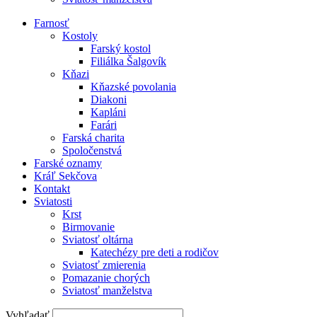
Farnosť
Kostoly
Farský kostol
Filiálka Šalgovík
Kňazi
Kňazské povolania
Diakoni
Kapláni
Farári
Farská charita
Spoločenstvá
Farské oznamy
Kráľ Sekčova
Kontakt
Sviatosti
Krst
Birmovanie
Sviatosť oltárna
Katechézy pre deti a rodičov
Sviatosť zmierenia
Pomazanie chorých
Sviatosť manželstva
Vyhľadať