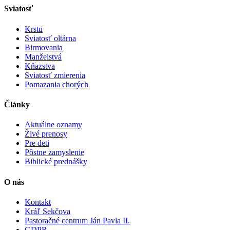
Sviatosť
Krstu
Sviatosť oltárna
Birmovania
Manželstvá
Kňazstva
Sviatosť zmierenia
Pomazania chorých
Články
Aktuálne oznamy
Živé prenosy
Pre deti
Pôstne zamyslenie
Biblické prednášky
O nás
Kontakt
Kráľ Sekčova
Pastoračné centrum Ján Pavla II.
GDPR