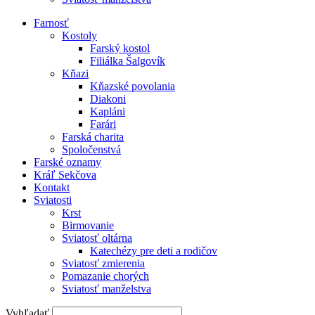
Farnosť
Kostoly
Farský kostol
Filiálka Šalgovík
Kňazi
Kňazské povolania
Diakoni
Kapláni
Farári
Farská charita
Spoločenstvá
Farské oznamy
Kráľ Sekčova
Kontakt
Sviatosti
Krst
Birmovanie
Sviatosť oltárna
Katechézy pre deti a rodičov
Sviatosť zmierenia
Pomazanie chorých
Sviatosť manželstva
Vyhľadať