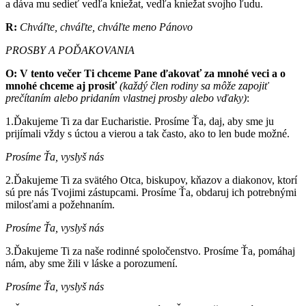
a dáva mu sedieť vedľa kniežat, vedľa kniežat svojho ľudu.
R:
Chváľte, chváľte, chváľte meno Pánovo
PROSBY A POĎAKOVANIA
O:
V tento večer Ti chceme Pane ďakovať za mnohé veci a o
mnohé chceme aj prosiť
(každý člen rodiny sa môže zapojiť
prečítaním alebo pridaním vlastnej prosby alebo vďaky)
:
1.Ďakujeme Ti za dar Eucharistie. Prosíme Ťa, daj, aby sme ju
prijímali vždy s úctou a vierou a tak často, ako to len bude možné.
Prosíme Ťa, vyslyš nás
2.Ďakujeme Ti za svätého Otca, biskupov, kňazov a diakonov, ktorí
sú pre nás Tvojimi zástupcami. Prosíme Ťa, obdaruj ich potrebnými
milosťami a požehnaním.
Prosíme Ťa, vyslyš nás
3.Ďakujeme Ti za naše rodinné spoločenstvo. Prosíme Ťa, pomáhaj
nám, aby sme žili v láske a porozumení.
Prosíme Ťa, vyslyš nás