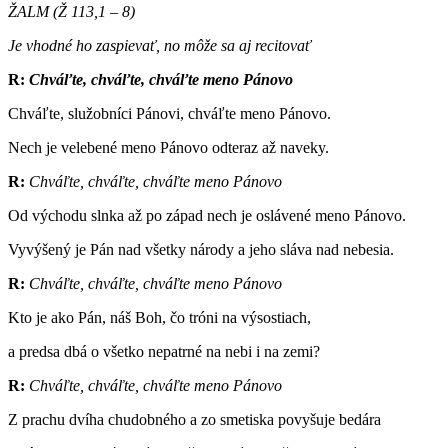
ŽALM (Ž 113,1
–
8)
Je vhodné ho zaspievať, no môže sa aj recitovať
R:
Chváľte, chváľte, chváľte meno Pánovo
Chváľte, služobníci Pánovi, chváľte meno Pánovo.
Nech je velebené meno Pánovo odteraz až naveky.
R:
Chváľte, chváľte, chváľte meno Pánovo
Od východu slnka až po západ nech je oslávené meno Pánovo.
Vyvýšený je Pán nad všetky národy a jeho sláva nad nebesia.
R:
Chváľte, chváľte, chváľte meno Pánovo
Kto je ako Pán, náš Boh, čo tróni na výsostiach,
a predsa dbá o všetko nepatrné na nebi i na zemi?
R:
Chváľte, chváľte, chváľte meno Pánovo
Z prachu dvíha chudobného a zo smetiska povyšuje bedára