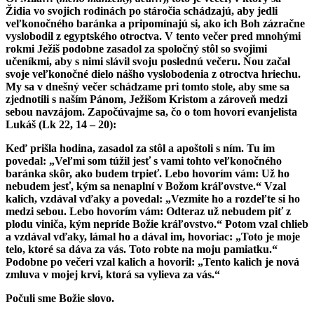
Židia vo svojich rodinách po stáročia schádzajú, aby jedli
veľkonočného baránka a pripomínajú si, ako ich Boh zázračne
vyslobodil z egyptského otroctva. V tento večer pred mnohými
rokmi Ježiš podobne zasadol za spoločný stôl so svojimi
učeníkmi, aby s nimi slávil svoju poslednú večeru. Ňou začal
svoje veľkonočné dielo nášho vyslobodenia z otroctva hriechu.
My sa v dnešný večer schádzame pri tomto stole, aby sme sa
zjednotili s naším Pánom, Ježišom Kristom a zároveň medzi
sebou navzájom. Započúvajme sa, čo o tom hovorí evanjelista
Lukáš (Lk 22, 14 – 20):
Keď prišla hodina, zasadol za stôl a apoštoli s ním. Tu im
povedal: „Veľmi som túžil jesť s vami tohto veľkonočného
baránka skôr, ako budem trpieť. Lebo hovorím vám: Už ho
nebudem jesť, kým sa nenaplní v Božom kráľovstve.“ Vzal
kalich, vzdával vďaky a povedal: „Vezmite ho a rozdeľte si ho
medzi sebou. Lebo hovorím vám: Odteraz už nebudem piť z
plodu viniča, kým nepríde Božie kráľovstvo.“ Potom vzal chlieb
a vzdával vďaky, lámal ho a dával im, hovoriac: „Toto je moje
telo, ktoré sa dáva za vás. Toto robte na moju pamiatku.“
Podobne po večeri vzal kalich a hovoril: „Tento kalich je nová
zmluva v mojej krvi, ktorá sa vylieva za vás.“
Počuli sme Božie slovo.