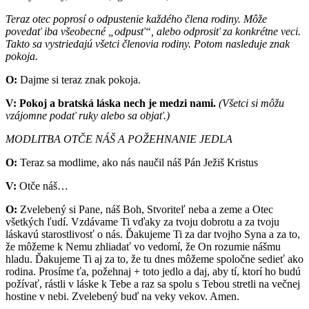
Teraz otec poprosí o odpustenie každého člena rodiny. Môže
povedať iba všeobecné „odpusť“, alebo odprosiť za konkrétne veci.
Takto sa vystriedajú všetci členovia rodiny. Potom nasleduje znak
pokoja.
O:
Dajme si teraz znak pokoja.
V:
Pokoj a bratská láska nech je medzi nami.
(Všetci si môžu
vzájomne podať ruky alebo sa objať.)
MODLITBA OTČE NÁŠ A POŽEHNANIE JEDLA
O:
Teraz sa modlime, ako nás naučil náš Pán Ježiš Kristus
V:
Otče náš…
O:
Zvelebený si Pane, náš Boh, Stvoriteľ neba a zeme a Otec
všetkých ľudí. Vzdávame Ti vďaky za tvoju dobrotu a za tvoju
láskavú starostlivosť o nás. Ďakujeme Ti za dar tvojho Syna a za to,
že môžeme k Nemu zhliadať vo vedomí, že On rozumie nášmu
hladu. Ďakujeme Ti aj za to, že tu dnes môžeme spoločne sedieť ako
rodina. Prosíme ťa, požehnaj + toto jedlo a daj, aby tí, ktorí ho budú
požívať, rástli v láske k Tebe a raz sa spolu s Tebou stretli na večnej
hostine v nebi. Zvelebený buď na veky vekov. Amen.