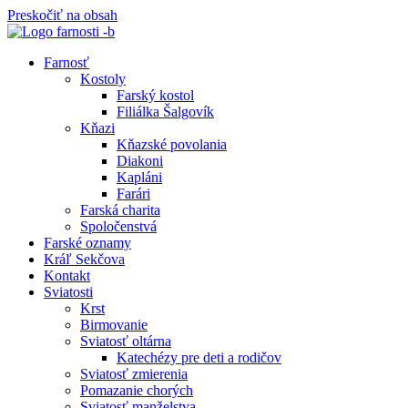
Preskočiť na obsah
Farnosť
Kostoly
Farský kostol
Filiálka Šalgovík
Kňazi
Kňazské povolania
Diakoni
Kapláni
Farári
Farská charita
Spoločenstvá
Farské oznamy
Kráľ Sekčova
Kontakt
Sviatosti
Krst
Birmovanie
Sviatosť oltárna
Katechézy pre deti a rodičov
Sviatosť zmierenia
Pomazanie chorých
Sviatosť manželstva