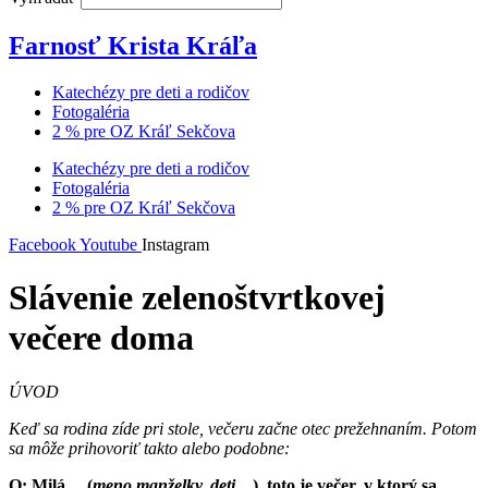
Farnosť Krista Kráľa
Katechézy pre deti a rodičov
Fotogaléria
2 % pre OZ Kráľ Sekčova
Katechézy pre deti a rodičov
Fotogaléria
2 % pre OZ Kráľ Sekčova
Facebook
Youtube
Instagram
Slávenie zelenoštvrtkovej
večere doma
ÚVOD
Keď sa rodina zíde pri stole, večeru začne otec prežehnaním. Potom
sa môže prihovoriť takto alebo podobne:
O:
Milá… (
meno manželky, deti…
), toto je večer, v ktorý sa