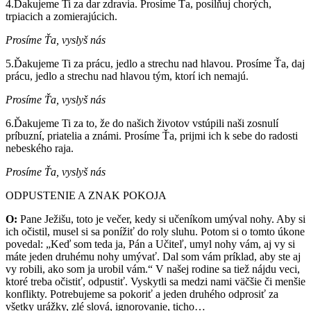
4.Ďakujeme Ti za dar zdravia. Prosíme Ťa, posilňuj chorých,
trpiacich a zomierajúcich.
Prosíme Ťa, vyslyš nás
5.Ďakujeme Ti za prácu, jedlo a strechu nad hlavou. Prosíme Ťa, daj
prácu, jedlo a strechu nad hlavou tým, ktorí ich nemajú.
Prosíme Ťa, vyslyš nás
6.Ďakujeme Ti za to, že do našich životov vstúpili naši zosnulí
príbuzní, priatelia a známi. Prosíme Ťa, prijmi ich k sebe do radosti
nebeského raja.
Prosíme Ťa, vyslyš nás
ODPUSTENIE A ZNAK POKOJA
O:
Pane Ježišu, toto je večer, kedy si učeníkom umýval nohy. Aby si
ich očistil, musel si sa ponížiť do roly sluhu. Potom si o tomto úkone
povedal: „Keď som teda ja, Pán a Učiteľ, umyl nohy vám, aj vy si
máte jeden druhému nohy umývať. Dal som vám príklad, aby ste aj
vy robili, ako som ja urobil vám.“ V našej rodine sa tiež nájdu veci,
ktoré treba očistiť, odpustiť. Vyskytli sa medzi nami väčšie či menšie
konflikty. Potrebujeme sa pokoriť a jeden druhého odprosiť za
všetky urážky, zlé slová, ignorovanie, ticho…