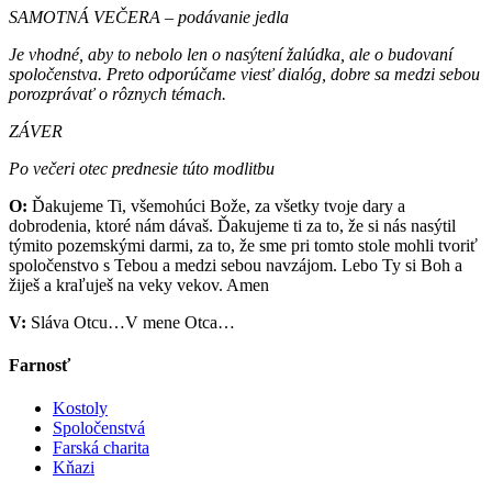
SAMOTNÁ VEČERA – podávanie jedla
Je vhodné, aby to nebolo len o nasýtení žalúdka, ale o budovaní
spoločenstva. Preto odporúčame viesť dialóg, dobre sa medzi sebou
porozprávať o rôznych témach.
ZÁVER
Po večeri otec prednesie túto modlitbu
O:
Ďakujeme Ti, všemohúci Bože, za všetky tvoje dary a
dobrodenia, ktoré nám dávaš. Ďakujeme ti za to, že si nás nasýtil
týmito pozemskými darmi, za to, že sme pri tomto stole mohli tvoriť
spoločenstvo s Tebou a medzi sebou navzájom. Lebo Ty si Boh a
žiješ a kraľuješ na veky vekov. Amen
V:
Sláva Otcu…V mene Otca…
Farnosť
Kostoly
Spoločenstvá
Farská charita
Kňazi