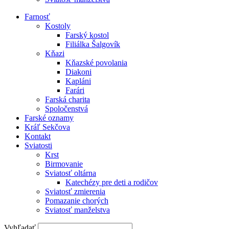
Farnosť
Kostoly
Farský kostol
Filiálka Šalgovík
Kňazi
Kňazské povolania
Diakoni
Kapláni
Farári
Farská charita
Spoločenstvá
Farské oznamy
Kráľ Sekčova
Kontakt
Sviatosti
Krst
Birmovanie
Sviatosť oltárna
Katechézy pre deti a rodičov
Sviatosť zmierenia
Pomazanie chorých
Sviatosť manželstva
Vyhľadať