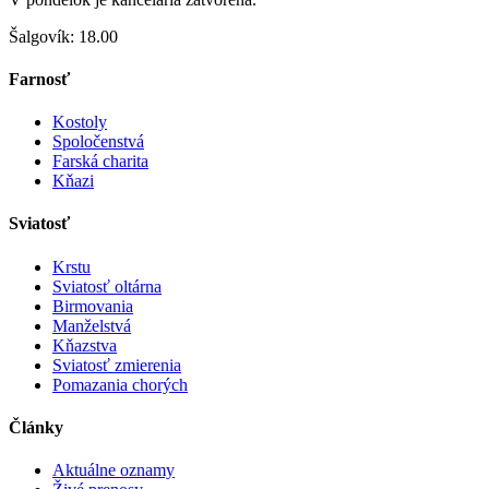
Šalgovík: 18.00
Farnosť
Kostoly
Spoločenstvá
Farská charita
Kňazi
Sviatosť
Krstu
Sviatosť oltárna
Birmovania
Manželstvá
Kňazstva
Sviatosť zmierenia
Pomazania chorých
Články
Aktuálne oznamy