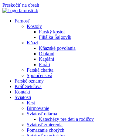
Preskočiť na obsah
Farnosť
Kostoly
Farský kostol
Filiálka Šalgovík
Kňazi
Kňazské povolania
Diakoni
Kapláni
Farári
Farská charita
Spoločenstvá
Farské oznamy
Kráľ Sekčova
Kontakt
Sviatosti
Krst
Birmovanie
Sviatosť oltárna
Katechézy pre deti a rodičov
Sviatosť zmierenia
Pomazanie chorých
Sviatosť manželstva