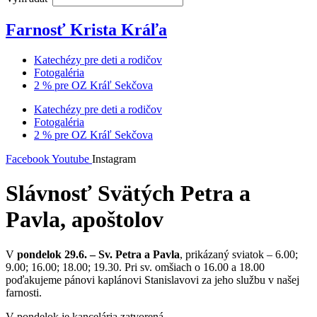
Farnosť Krista Kráľa
Katechézy pre deti a rodičov
Fotogaléria
2 % pre OZ Kráľ Sekčova
Katechézy pre deti a rodičov
Fotogaléria
2 % pre OZ Kráľ Sekčova
Facebook
Youtube
Instagram
Slávnosť Svätých Petra a
Pavla, apoštolov
V
pondelok 29.6. – Sv. Petra a Pavla
, prikázaný sviatok – 6.00;
9.00; 16.00; 18.00; 19.30. Pri sv. omšiach o 16.00 a 18.00
poďakujeme pánovi kaplánovi Stanislavovi za jeho službu v našej
farnosti.
V pondelok je kancelária zatvorená.