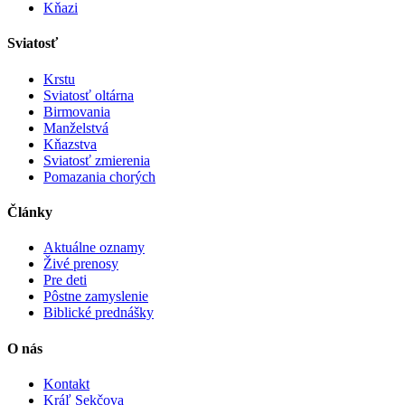
Kňazi
Sviatosť
Krstu
Sviatosť oltárna
Birmovania
Manželstvá
Kňazstva
Sviatosť zmierenia
Pomazania chorých
Články
Aktuálne oznamy
Živé prenosy
Pre deti
Pôstne zamyslenie
Biblické prednášky
O nás
Kontakt
Kráľ Sekčova