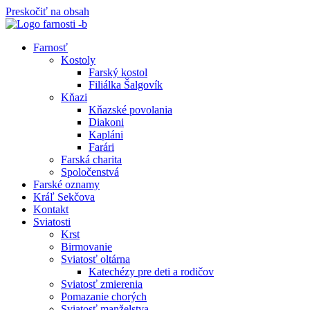
Preskočiť na obsah
Farnosť
Kostoly
Farský kostol
Filiálka Šalgovík
Kňazi
Kňazské povolania
Diakoni
Kapláni
Farári
Farská charita
Spoločenstvá
Farské oznamy
Kráľ Sekčova
Kontakt
Sviatosti
Krst
Birmovanie
Sviatosť oltárna
Katechézy pre deti a rodičov
Sviatosť zmierenia
Pomazanie chorých
Sviatosť manželstva