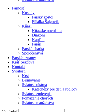
Farnosť
Kostoly
Farský kostol
Filiálka Šalgovík
Kňazi
Kňazské povolania
Diakoni
Kapláni
Farári
Farská charita
Spoločenstvá
Farské oznamy
Kráľ Sekčova
Kontakt
Sviatosti
Krst
Birmovanie
Sviatosť oltárna
Katechézy pre deti a rodičov
Sviatosť zmierenia
Pomazanie chorých
Sviatosť manželstva
Vyhľadať