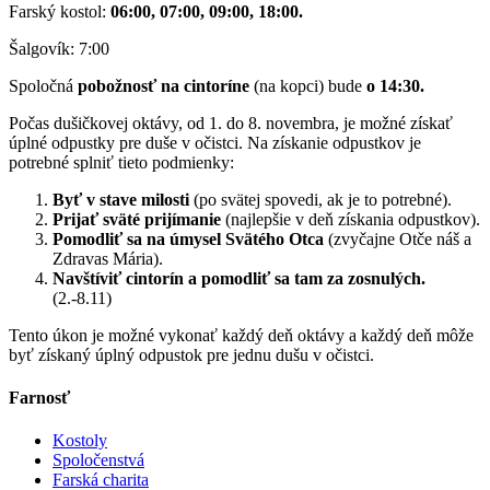
Farský kostol:
06:00, 07:00, 09:00, 18:00.
Šalgovík: 7:00
Spoločná
pobožnosť na cintoríne
(na kopci) bude
o 14:30.
Počas dušičkovej oktávy, od 1. do 8. novembra, je možné získať
úplné odpustky pre duše v očistci. Na získanie odpustkov je
potrebné splniť tieto podmienky:
Byť v stave milosti
(po svätej spovedi, ak je to potrebné).
Prijať sväté prijímanie
(najlepšie v deň získania odpustkov).
Pomodliť sa na úmysel Svätého Otca
(zvyčajne Otče náš a
Zdravas Mária).
Navštíviť cintorín a pomodliť sa tam za zosnulých.
(2.-8.11)
Tento úkon je možné vykonať každý deň oktávy a každý deň môže
byť získaný úplný odpustok pre jednu dušu v očistci.
Farnosť
Kostoly
Spoločenstvá
Farská charita