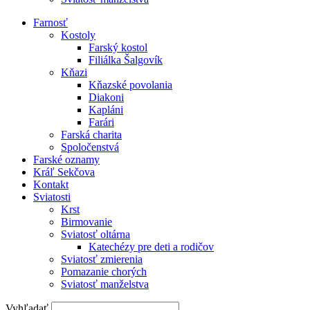
Farnosť
Kostoly
Farský kostol
Filiálka Šalgovík
Kňazi
Kňazské povolania
Diakoni
Kapláni
Farári
Farská charita
Spoločenstvá
Farské oznamy
Kráľ Sekčova
Kontakt
Sviatosti
Krst
Birmovanie
Sviatosť oltárna
Katechézy pre deti a rodičov
Sviatosť zmierenia
Pomazanie chorých
Sviatosť manželstva
Vyhľadať