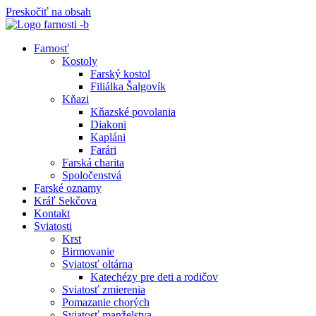
Preskočiť na obsah
Farnosť
Kostoly
Farský kostol
Filiálka Šalgovík
Kňazi
Kňazské povolania
Diakoni
Kapláni
Farári
Farská charita
Spoločenstvá
Farské oznamy
Kráľ Sekčova
Kontakt
Sviatosti
Krst
Birmovanie
Sviatosť oltárna
Katechézy pre deti a rodičov
Sviatosť zmierenia
Pomazanie chorých
Sviatosť manželstva