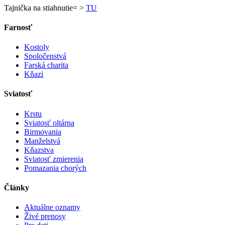
Tajnička na stiahnutie= >
TU
Farnosť
Kostoly
Spoločenstvá
Farská charita
Kňazi
Sviatosť
Krstu
Sviatosť oltárna
Birmovania
Manželstvá
Kňazstva
Sviatosť zmierenia
Pomazania chorých
Články
Aktuálne oznamy
Živé prenosy