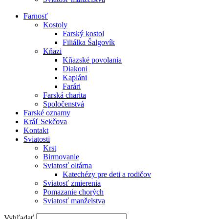
Farnosť
Kostoly
Farský kostol
Filiálka Šalgovík
Kňazi
Kňazské povolania
Diakoni
Kapláni
Farári
Farská charita
Spoločenstvá
Farské oznamy
Kráľ Sekčova
Kontakt
Sviatosti
Krst
Birmovanie
Sviatosť oltárna
Katechézy pre deti a rodičov
Sviatosť zmierenia
Pomazanie chorých
Sviatosť manželstva
Vyhľadať