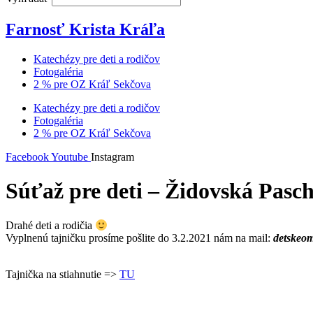
Farnosť Krista Kráľa
Katechézy pre deti a rodičov
Fotogaléria
2 % pre OZ Kráľ Sekčova
Katechézy pre deti a rodičov
Fotogaléria
2 % pre OZ Kráľ Sekčova
Facebook
Youtube
Instagram
Súťaž pre deti – Židovská Pasc
Drahé deti a rodičia
Vyplnenú tajničku prosíme pošlite do 3.2.2021 nám na mail:
detskeo
Tajnička na stiahnutie =>
TU