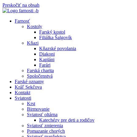
Preskočiť na obsah
Farnosť
Kostoly
Farský kostol
Filiálka Šalgovík
Kňazi
Kňazské povolania
Diakoni
Kapláni
Farári
Farská charita
Spoločenstvá
Farské oznamy
Kráľ Sekčova
Kontakt
Sviatosti
Krst
Birmovanie
Sviatosť oltárna
Katechézy pre deti a rodičov
Sviatosť zmierenia
Pomazanie chorých
Sviatosť manželstva