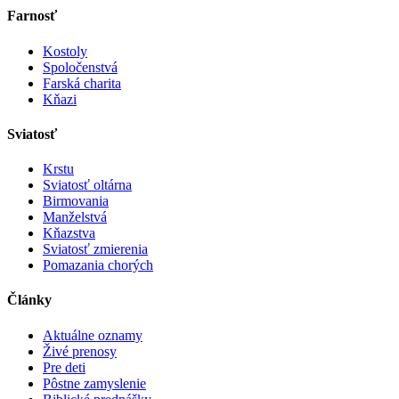
Farnosť
Kostoly
Spoločenstvá
Farská charita
Kňazi
Sviatosť
Krstu
Sviatosť oltárna
Birmovania
Manželstvá
Kňazstva
Sviatosť zmierenia
Pomazania chorých
Články
Aktuálne oznamy
Živé prenosy
Pre deti
Pôstne zamyslenie