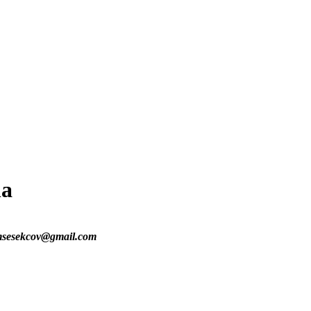
ha
msesekcov@gmail.com