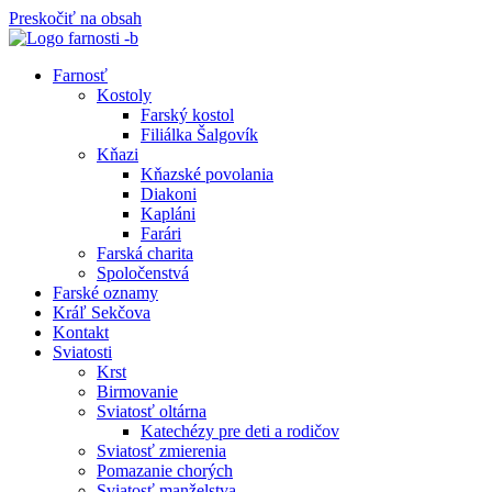
Preskočiť na obsah
Farnosť
Kostoly
Farský kostol
Filiálka Šalgovík
Kňazi
Kňazské povolania
Diakoni
Kapláni
Farári
Farská charita
Spoločenstvá
Farské oznamy
Kráľ Sekčova
Kontakt
Sviatosti
Krst
Birmovanie
Sviatosť oltárna
Katechézy pre deti a rodičov
Sviatosť zmierenia
Pomazanie chorých
Sviatosť manželstva