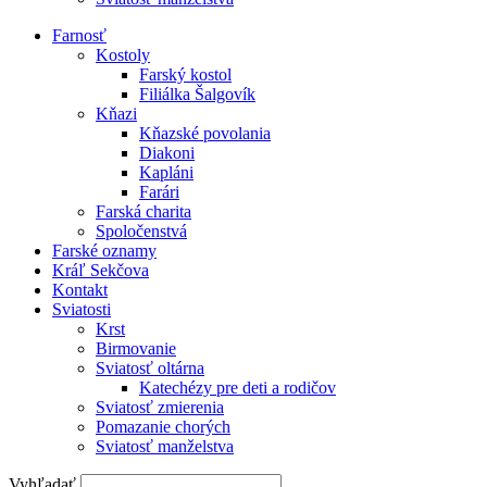
Farnosť
Kostoly
Farský kostol
Filiálka Šalgovík
Kňazi
Kňazské povolania
Diakoni
Kapláni
Farári
Farská charita
Spoločenstvá
Farské oznamy
Kráľ Sekčova
Kontakt
Sviatosti
Krst
Birmovanie
Sviatosť oltárna
Katechézy pre deti a rodičov
Sviatosť zmierenia
Pomazanie chorých
Sviatosť manželstva
Vyhľadať