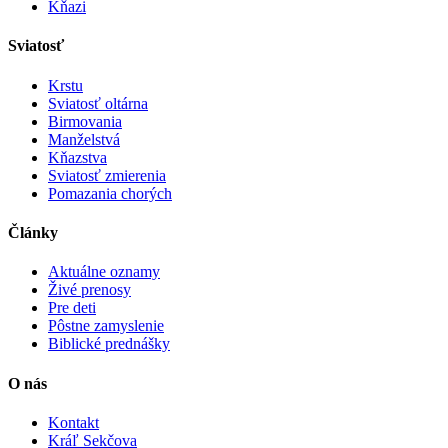
Kňazi
Sviatosť
Krstu
Sviatosť oltárna
Birmovania
Manželstvá
Kňazstva
Sviatosť zmierenia
Pomazania chorých
Články
Aktuálne oznamy
Živé prenosy
Pre deti
Pôstne zamyslenie
Biblické prednášky
O nás
Kontakt
Kráľ Sekčova