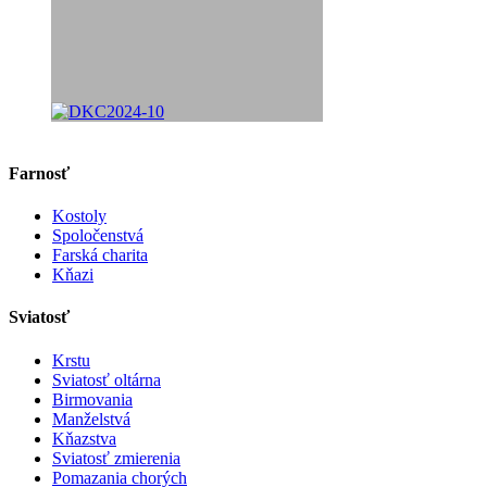
Farnosť
Kostoly
Spoločenstvá
Farská charita
Kňazi
Sviatosť
Krstu
Sviatosť oltárna
Birmovania
Manželstvá
Kňazstva
Sviatosť zmierenia
Pomazania chorých