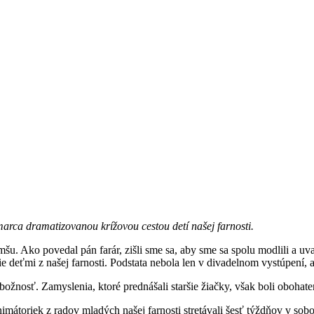
marca dramatizovanou krížovou cestou detí našej farnosti.
 omšu. Ako povedal pán farár, zišli sme sa, aby sme sa spolu modlili a
 deťmi z našej farnosti. Podstata nebola len v divadelnom vystúpení, al
žnosť. Zamyslenia, ktoré prednášali staršie žiačky, však boli obohate
imátoriek z radov mladých našej farnosti stretávali šesť týždňov v sobo