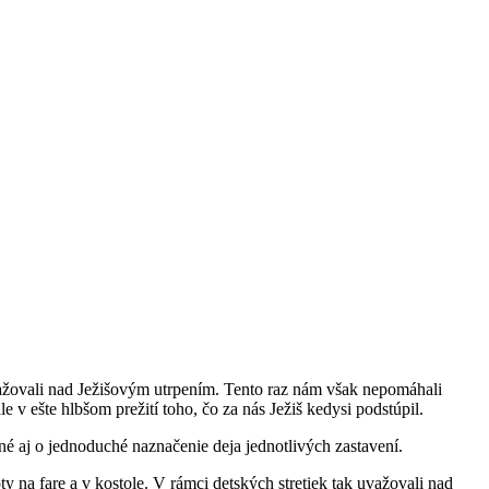
 uvažovali nad Ježišovým utrpením. Tento raz nám však nepomáhali
e v ešte hlbšom prežití toho, čo za nás Ježiš kedysi podstúpil.
né aj o jednoduché naznačenie deja jednotlivých zastavení.
ty na fare a v kostole. V rámci detských stretiek tak uvažovali nad