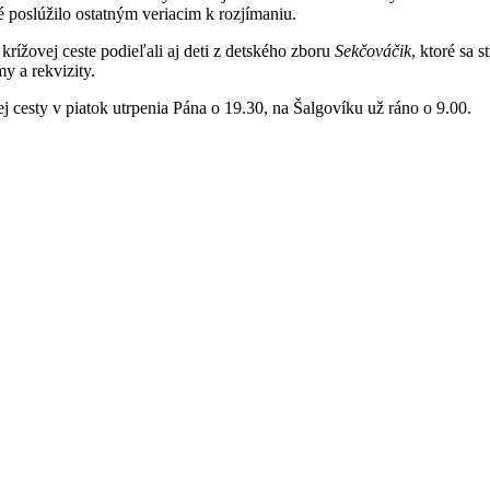
ré poslúžilo ostatným veriacim k rozjímaniu.
krížovej ceste podieľali aj deti z detského zboru
Sekčováčik
, ktoré sa 
my a rekvizity.
ej cesty v piatok utrpenia Pána o 19.30, na Šalgovíku už ráno o 9.00.