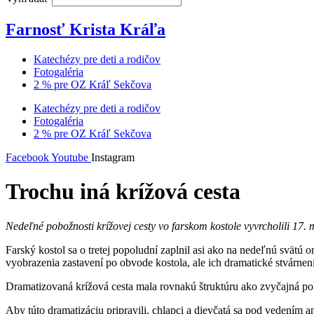
Farnosť Krista Kráľa
Katechézy pre deti a rodičov
Fotogaléria
2 % pre OZ Kráľ Sekčova
Katechézy pre deti a rodičov
Fotogaléria
2 % pre OZ Kráľ Sekčova
Facebook
Youtube
Instagram
Trochu iná krížová cesta
Nedeľné pobožnosti krížovej cesty vo farskom kostole vyvrcholili 17. 
Farský kostol sa o tretej popoludní zaplnil asi ako na nedeľnú svätú
vyobrazenia zastavení po obvode kostola, ale ich dramatické stvárnenie
Dramatizovaná krížová cesta mala rovnakú štruktúru ako zvyčajná pobo
Aby túto dramatizáciu pripravili, chlapci a dievčatá sa pod vedením an