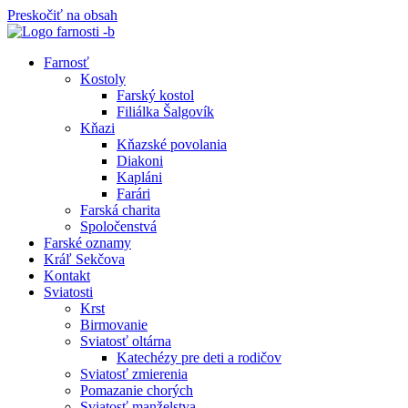
Preskočiť na obsah
Farnosť
Kostoly
Farský kostol
Filiálka Šalgovík
Kňazi
Kňazské povolania
Diakoni
Kapláni
Farári
Farská charita
Spoločenstvá
Farské oznamy
Kráľ Sekčova
Kontakt
Sviatosti
Krst
Birmovanie
Sviatosť oltárna
Katechézy pre deti a rodičov
Sviatosť zmierenia
Pomazanie chorých
Sviatosť manželstva