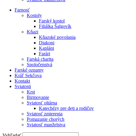
Farnosť
Kostoly
Farský kostol
Filiálka Šalgovík
Kňazi
Kňazské povolania
Diakoni
Kapláni
Farári
Farská charita
Spoločenstvá
Farské oznamy
Kráľ Sekčova
Kontakt
Sviatosti
Krst
Birmovanie
Sviatosť oltárna
Katechézy pre deti a rodičov
Sviatosť zmierenia
Pomazanie chorých
Sviatosť manželstva
Vyhľadať