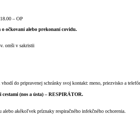
18.00 – OP
o očkovaní alebo prekonaní covidu.
. omši v sakristii
vhodí do pripravenej schránky svoj kontakt: meno, priezvisko a telefó
i cestami (nos a ústa) – RESPIRÁTOR.
u alebo akékoľvek príznaky respiračného infekčného ochorenia.