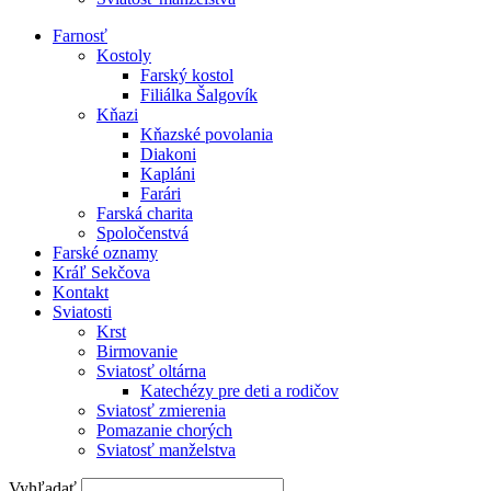
Farnosť
Kostoly
Farský kostol
Filiálka Šalgovík
Kňazi
Kňazské povolania
Diakoni
Kapláni
Farári
Farská charita
Spoločenstvá
Farské oznamy
Kráľ Sekčova
Kontakt
Sviatosti
Krst
Birmovanie
Sviatosť oltárna
Katechézy pre deti a rodičov
Sviatosť zmierenia
Pomazanie chorých
Sviatosť manželstva
Vyhľadať