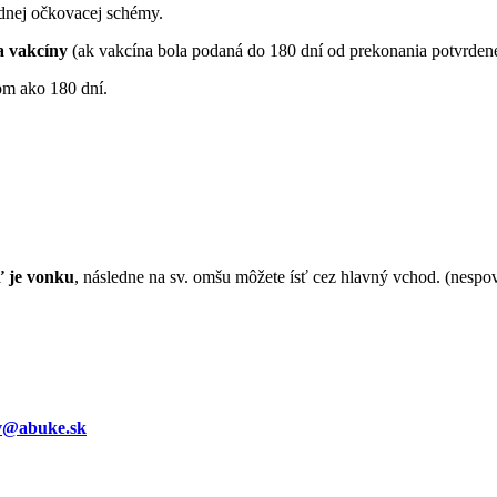
dnej očkovacej schémy.
a vakcíny
(ak vakcína bola podaná do 180 dní od prekonania potvrd
m ako 180 dní.
ď je vonku
, následne na sv. omšu môžete ísť cez hlavný vchod. (nesp
v@abuke.sk