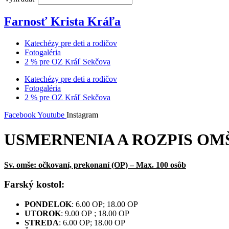
Farnosť Krista Kráľa
Katechézy pre deti a rodičov
Fotogaléria
2 % pre OZ Kráľ Sekčova
Katechézy pre deti a rodičov
Fotogaléria
2 % pre OZ Kráľ Sekčova
Facebook
Youtube
Instagram
USMERNENIA A ROZPIS OMŠÍ 
Sv. omše: očkovaní, prekonaní (OP) – Max. 100 osôb
Farský kostol:
PONDELOK
: 6.00 OP; 18.00 OP
UTOROK
: 9.00 OP ; 18.00 OP
STREDA
: 6.00 OP; 18.00 OP