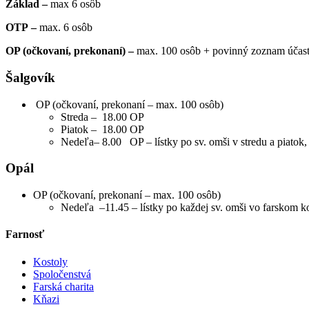
Základ
–
max 6 osôb
OTP
–
max. 6 osôb
OP (očkovaní, prekonaní) –
max. 100 osôb + povinný zoznam účas
Šalgovík
OP (očkovaní, prekonaní – max. 100 osôb)
Streda – 18.00 OP
Piatok – 18.00 OP
Nedeľa– 8.00 OP – lístky po sv. omši v stredu a piatok,
Opál
OP (očkovaní, prekonaní – max. 100 osôb)
Nedeľa –11.45 – lístky po každej sv. omši vo farskom k
Farnosť
Kostoly
Spoločenstvá
Farská charita
Kňazi