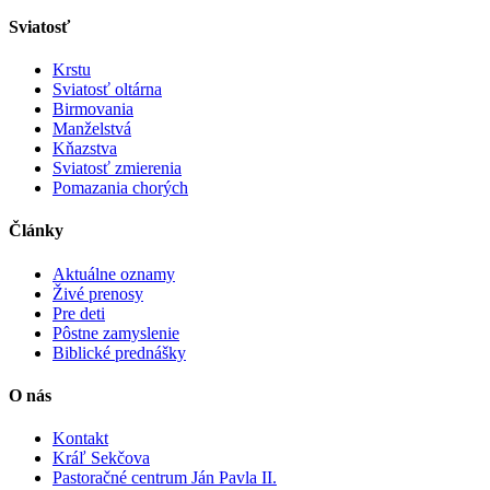
Sviatosť
Krstu
Sviatosť oltárna
Birmovania
Manželstvá
Kňazstva
Sviatosť zmierenia
Pomazania chorých
Články
Aktuálne oznamy
Živé prenosy
Pre deti
Pôstne zamyslenie
Biblické prednášky
O nás
Kontakt
Kráľ Sekčova
Pastoračné centrum Ján Pavla II.