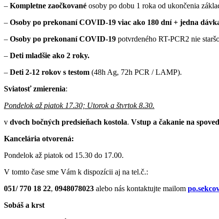
–
Kompletne zaočkované
osoby po dobu 1 roka od ukončenia zákla
–
Osoby po prekonaní COVID-19 viac ako 180 dní + jedna dávk
–
Osoby po prekonaní COVID-19
potvrdeného RT-PCR2 nie staršo
–
Deti mladšie ako 2 roky.
–
Deti 2-12 rokov s testom
(48h Ag, 72h PCR / LAMP).
Sviatosť zmierenia
:
Pondelok až piatok 17.30; Utorok a štvrtok 8.30.
v
dvoch bočných predsieňach kostola
.
Vstup a čakanie na spove
Kancelária otvorená:
Pondelok až piatok od 15.30 do 17.00.
V tomto čase sme Vám k dispozícii aj na tel.č.:
051/ 770 18 22
,
0948078023
alebo nás kontaktujte mailom
po.sekco
Sobáš a krst