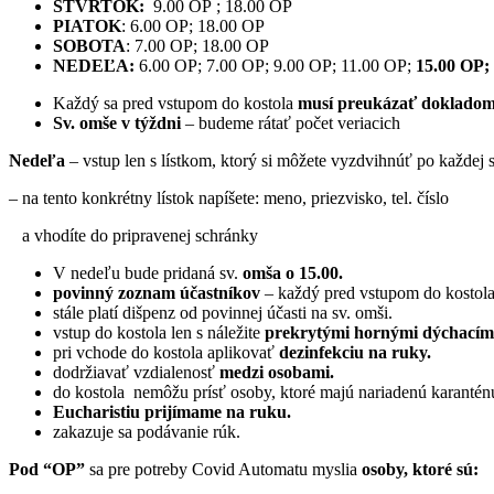
ŠTVRTOK:
9.00 OP ; 18.00 OP
PIATOK
: 6.00 OP; 18.00 OP
SOBOTA
: 7.00 OP; 18.00 OP
NEDEĽA:
6.00 OP; 7.00 OP; 9.00 OP; 11.00 OP;
15.00 OP;
Každý sa pred vstupom do kostola
musí preukázať dokladom 
Sv. omše v týždni
– budeme rátať počet veriacich
Nedeľa
– vstup len s lístkom, ktorý si môžete vyzdvihnúť po každej sv
– na tento konkrétny lístok napíšete: meno, priezvisko, tel. číslo
a vhodíte do pripravenej schránky
V nedeľu bude pridaná sv.
omša o 15.00.
povinný zoznam účastníkov
– každý pred vstupom do kostola 
stále platí dišpenz od povinnej účasti na sv. omši.
vstup do kostola len s náležite
prekrytými hornými dýchacím
pri vchode do kostola aplikovať
dezinfekciu na ruky.
dodržiavať vzdialenosť
medzi osobami.
do kostola nemôžu prísť osoby, ktoré majú nariadenú karantén
Eucharistiu prijímame na ruku.
zakazuje sa podávanie rúk.
Pod “OP”
sa pre potreby Covid Automatu myslia
osoby, ktoré sú: