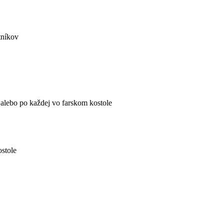
tníkov
 alebo po každej vo farskom kostole
ostole