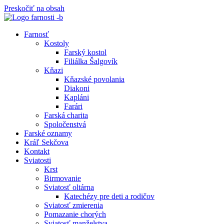
Preskočiť na obsah
Farnosť
Kostoly
Farský kostol
Filiálka Šalgovík
Kňazi
Kňazské povolania
Diakoni
Kapláni
Farári
Farská charita
Spoločenstvá
Farské oznamy
Kráľ Sekčova
Kontakt
Sviatosti
Krst
Birmovanie
Sviatosť oltárna
Katechézy pre deti a rodičov
Sviatosť zmierenia
Pomazanie chorých
Sviatosť manželstva