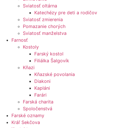
Sviatosť oltárna
Katechézy pre deti a rodičov
Sviatosť zmierenia
Pomazanie chorých
Sviatosť manželstva
Farnosť
Kostoly
Farský kostol
Filiálka Šalgovík
Kňazi
Kňazské povolania
Diakoni
Kapláni
Farári
Farská charita
Spoločenstvá
Farské oznamy
Kráľ Sekčova