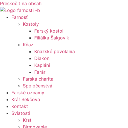
Preskočiť na obsah
Farnosť
Kostoly
Farský kostol
Filiálka Šalgovík
Kňazi
Kňazské povolania
Diakoni
Kapláni
Farári
Farská charita
Spoločenstvá
Farské oznamy
Kráľ Sekčova
Kontakt
Sviatosti
Krst
Birmovanie