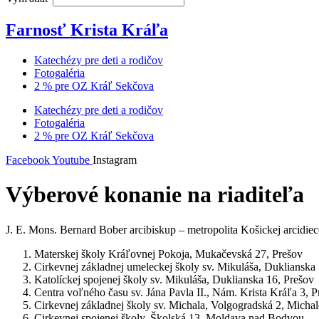
Farnosť Krista Kráľa
Katechézy pre deti a rodičov
Fotogaléria
2 % pre OZ Kráľ Sekčova
Katechézy pre deti a rodičov
Fotogaléria
2 % pre OZ Kráľ Sekčova
Facebook
Youtube
Instagram
Výberové konanie na riaditeľa
J. E. Mons. Bernard Bober arcibiskup – metropolita Košickej arcidiec
Materskej školy Kráľovnej Pokoja, Mukačevská 27, Prešov
Cirkevnej základnej umeleckej školy sv. Mikuláša, Duklianska
Katolíckej spojenej školy sv. Mikuláša, Duklianska 16, Prešov
Centra voľného času sv. Jána Pavla II., Nám. Krista Kráľa 3, P
Cirkevnej základnej školy sv. Michala, Volgogradská 2, Micha
Cirkevnej spojenej školy, Školská 13, Moldava nad Bodvou