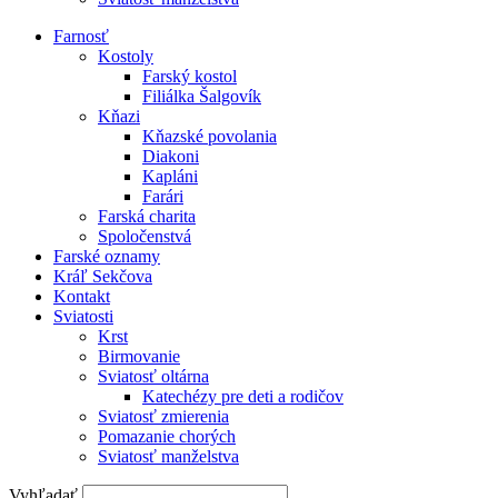
Farnosť
Kostoly
Farský kostol
Filiálka Šalgovík
Kňazi
Kňazské povolania
Diakoni
Kapláni
Farári
Farská charita
Spoločenstvá
Farské oznamy
Kráľ Sekčova
Kontakt
Sviatosti
Krst
Birmovanie
Sviatosť oltárna
Katechézy pre deti a rodičov
Sviatosť zmierenia
Pomazanie chorých
Sviatosť manželstva
Vyhľadať