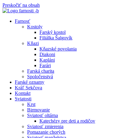
Preskočiť na obsah
Farnosť
Kostoly
Farský kostol
Filiálka Šalgovík
Kňazi
Kňazské povolania
Diakoni
Kapláni
Farári
Farská charita
Spoločenstvá
Farské oznamy
Kráľ Sekčova
Kontakt
Sviatosti
Krst
Birmovanie
Sviatosť oltárna
Katechézy pre deti a rodičov
Sviatosť zmierenia
Pomazanie chorých
Sviatosť manželstva