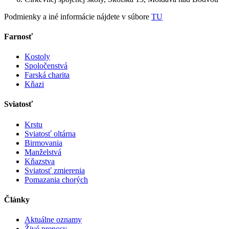
Podmienky a iné informácie nájdete v súbore
TU
Farnosť
Kostoly
Spoločenstvá
Farská charita
Kňazi
Sviatosť
Krstu
Sviatosť oltárna
Birmovania
Manželstvá
Kňazstva
Sviatosť zmierenia
Pomazania chorých
Články
Aktuálne oznamy
Živé prenosy