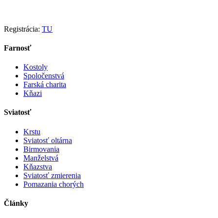
Registrácia:
TU
Farnosť
Kostoly
Spoločenstvá
Farská charita
Kňazi
Sviatosť
Krstu
Sviatosť oltárna
Birmovania
Manželstvá
Kňazstva
Sviatosť zmierenia
Pomazania chorých
Články