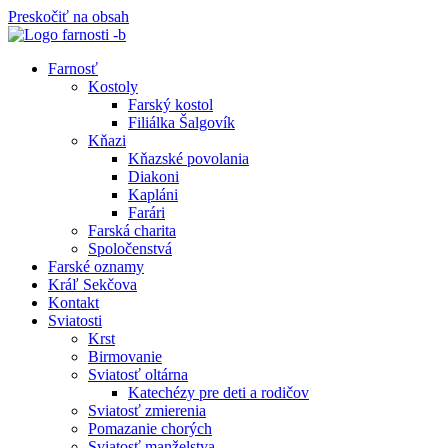
Preskočiť na obsah
Farnosť
Kostoly
Farský kostol
Filiálka Šalgovík
Kňazi
Kňazské povolania
Diakoni
Kapláni
Farári
Farská charita
Spoločenstvá
Farské oznamy
Kráľ Sekčova
Kontakt
Sviatosti
Krst
Birmovanie
Sviatosť oltárna
Katechézy pre deti a rodičov
Sviatosť zmierenia
Pomazanie chorých
Sviatosť manželstva