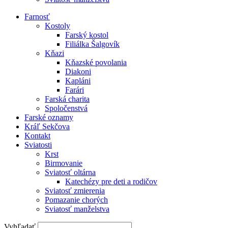
Farnosť
Kostoly
Farský kostol
Filiálka Šalgovík
Kňazi
Kňazské povolania
Diakoni
Kapláni
Farári
Farská charita
Spoločenstvá
Farské oznamy
Kráľ Sekčova
Kontakt
Sviatosti
Krst
Birmovanie
Sviatosť oltárna
Katechézy pre deti a rodičov
Sviatosť zmierenia
Pomazanie chorých
Sviatosť manželstva
Vyhľadať