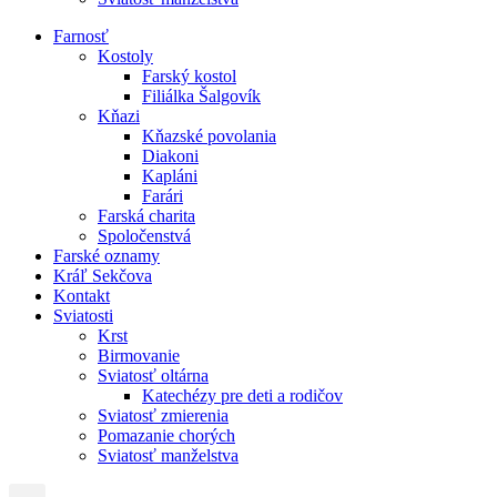
Farnosť
Kostoly
Farský kostol
Filiálka Šalgovík
Kňazi
Kňazské povolania
Diakoni
Kapláni
Farári
Farská charita
Spoločenstvá
Farské oznamy
Kráľ Sekčova
Kontakt
Sviatosti
Krst
Birmovanie
Sviatosť oltárna
Katechézy pre deti a rodičov
Sviatosť zmierenia
Pomazanie chorých
Sviatosť manželstva