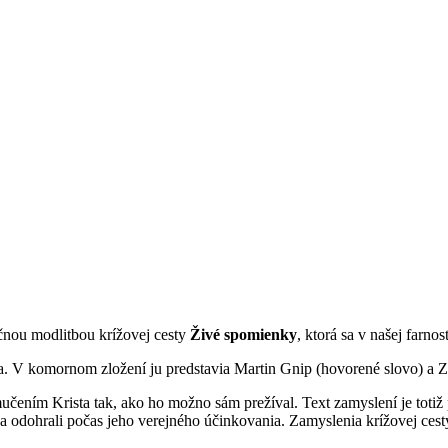
čnou modlitbou krížovej cesty
Živé spomienky
, ktorá sa v našej farno
a. V komornom zložení ju predstavia Martin Gnip (hovorené slovo) a Zu
čením Krista tak, ako ho možno sám prežíval. Text zamyslení je toti
ré sa odohrali počas jeho verejného účinkovania. Zamyslenia krížovej ce