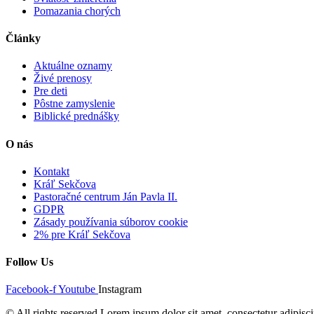
Pomazania chorých
Články
Aktuálne oznamy
Živé prenosy
Pre deti
Pôstne zamyslenie
Biblické prednášky
O nás
Kontakt
Kráľ Sekčova
Pastoračné centrum Ján Pavla II.
GDPR
Zásady používania súborov cookie
2% pre Kráľ Sekčova
Follow Us
Facebook-f
Youtube
Instagram
© All rights reserved Lorem ipsum dolor sit amet, consectetur adipisc