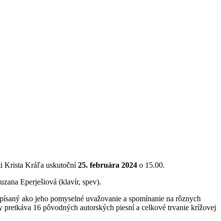
sti Krista Kráľa uskutoční
25. februára 2024
o 15.00.
zana Eperješiová (klavír, spev).
ž písaný ako jeho pomyselné uvažovanie a spomínanie na rôznych
sty pretkáva 16 pôvodných autorských piesní a celkové trvanie krížovej