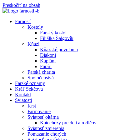
Preskočiť na obsah
Farnosť
Kostoly
Farský kostol
Filiálka Šalgovík
Kňazi
Kňazské povolania
Diakoni
Kapláni
Farári
Farská charita
Spoločenstvá
Farské oznamy
Kráľ Sekčova
Kontakt
Sviatosti
Krst
Birmovanie
Sviatosť oltárna
Katechézy pre deti a rodičov
Sviatosť zmierenia
Pomazanie chorých
Sviatosť manželstva