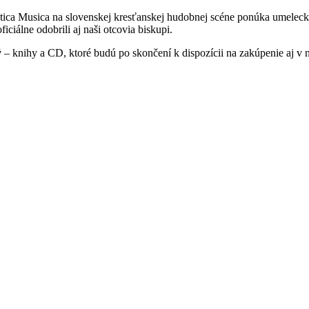
etica Musica na slovenskej kresťanskej hudobnej scéne ponúka umelec
oficiálne odobrili aj naši otcovia biskupi.
ý
– knihy a CD, ktoré budú po skončení k dispozícii na zakúpenie aj v na