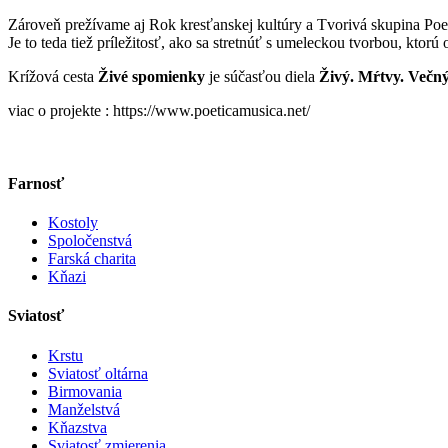
Zároveň prežívame aj Rok kresťanskej kultúry a Tvorivá skupina Po
Je to teda tiež príležitosť, ako sa stretnúť s umeleckou tvorbou, ktorú 
Krížová cesta
Živé spomienky
je súčasťou diela
Živý. Mŕtvy. Večn
viac o projekte : https://www.poeticamusica.net/
Farnosť
Kostoly
Spoločenstvá
Farská charita
Kňazi
Sviatosť
Krstu
Sviatosť oltárna
Birmovania
Manželstvá
Kňazstva
Sviatosť zmierenia