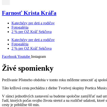
Farnosť Krista Kráľa
Katechézy pre deti a rodičov
Fotogaléria
2 % pre OZ Kráľ Sekčova
Katechézy pre deti a rodičov
Fotogaléria
2 % pre OZ Kráľ Sekčova
Facebook
Youtube
Instagram
Živé spomienky
Prežívanie Pôstneho obdobia v tomto roku môžeme umocniť aj spolo
Táto krížová cesta pochádza z dielne Tvorivej skupiny Poetica Music
V rámci jednotlivých zastavení sa budeme spoločne zamýšľať nad umu
ľudí, ktorých počas svojho života stretol a na rozličné udalosti, kto
cesty je približne 60 min.