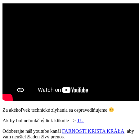
Za akékoľvek technické zlyhania sa ospravedlňujeme
Ak by bol nefunkčný link kliknite =>
TU
Odoberajte náš youtube kanál
FARNOSTI KRISTA KRÁĽA
, aby
vám neušiel žiaden živý prenos.