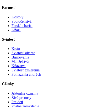
Farnosť
Kostoly
Spoločenstvá
Farská charita
Kňazi
Sviatosť
Krstu
Sviatosť oltárna
Birmovania
Manželstvá
Kňazstva
Sviatosť zmierenia
Pomazania chorých
Články
Aktuálne oznamy
Živé prenosy
Pre deti
Pôstne zamyslenie