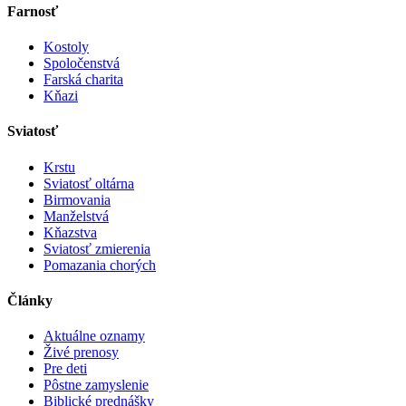
Farnosť
Kostoly
Spoločenstvá
Farská charita
Kňazi
Sviatosť
Krstu
Sviatosť oltárna
Birmovania
Manželstvá
Kňazstva
Sviatosť zmierenia
Pomazania chorých
Články
Aktuálne oznamy
Živé prenosy
Pre deti
Pôstne zamyslenie
Biblické prednášky