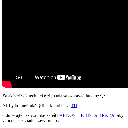
Za akékoľvek technické zlyhania sa ospravedlňujeme 🙂
Ak by bol nefunkčný link kliknite =>
TU
Odoberajte náš youtube kanál
FARNOSTI KRISTA KRÁĽA
, aby
vám neušiel žiaden živý prenos.