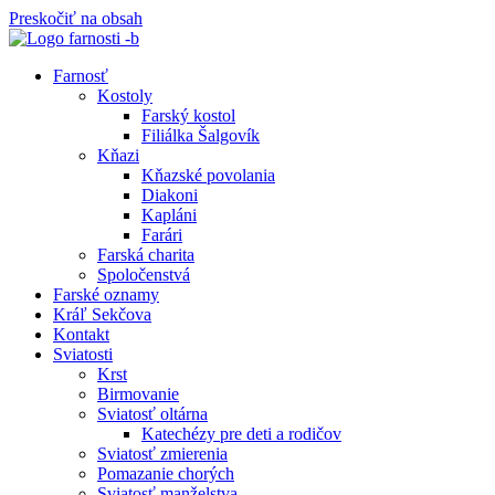
Preskočiť na obsah
Farnosť
Kostoly
Farský kostol
Filiálka Šalgovík
Kňazi
Kňazské povolania
Diakoni
Kapláni
Farári
Farská charita
Spoločenstvá
Farské oznamy
Kráľ Sekčova
Kontakt
Sviatosti
Krst
Birmovanie
Sviatosť oltárna
Katechézy pre deti a rodičov
Sviatosť zmierenia
Pomazanie chorých
Sviatosť manželstva