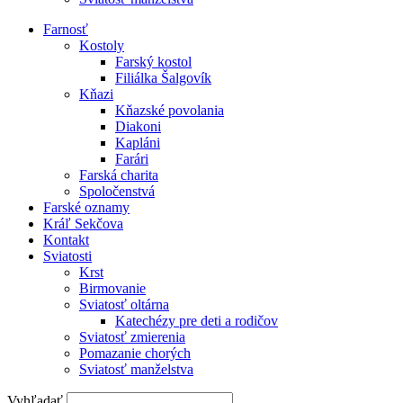
Farnosť
Kostoly
Farský kostol
Filiálka Šalgovík
Kňazi
Kňazské povolania
Diakoni
Kapláni
Farári
Farská charita
Spoločenstvá
Farské oznamy
Kráľ Sekčova
Kontakt
Sviatosti
Krst
Birmovanie
Sviatosť oltárna
Katechézy pre deti a rodičov
Sviatosť zmierenia
Pomazanie chorých
Sviatosť manželstva
Vyhľadať