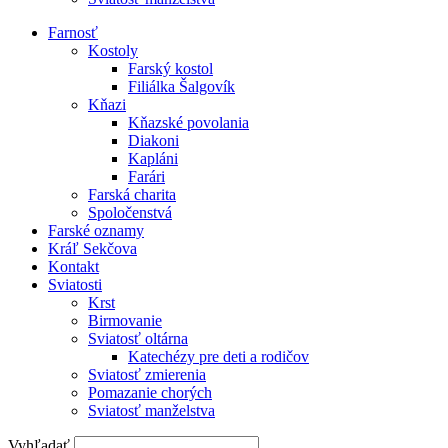
Farnosť
Kostoly
Farský kostol
Filiálka Šalgovík
Kňazi
Kňazské povolania
Diakoni
Kapláni
Farári
Farská charita
Spoločenstvá
Farské oznamy
Kráľ Sekčova
Kontakt
Sviatosti
Krst
Birmovanie
Sviatosť oltárna
Katechézy pre deti a rodičov
Sviatosť zmierenia
Pomazanie chorých
Sviatosť manželstva
Vyhľadať