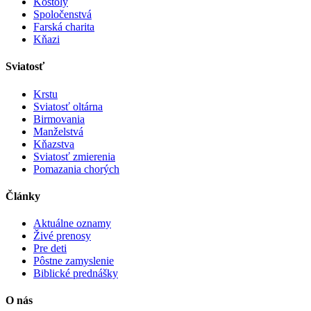
Kostoly
Spoločenstvá
Farská charita
Kňazi
Sviatosť
Krstu
Sviatosť oltárna
Birmovania
Manželstvá
Kňazstva
Sviatosť zmierenia
Pomazania chorých
Články
Aktuálne oznamy
Živé prenosy
Pre deti
Pôstne zamyslenie
Biblické prednášky
O nás