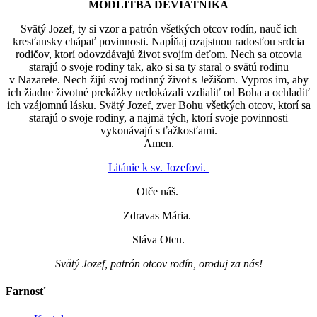
MODLITBA DEVIATNIKA
Svätý Jozef, ty si vzor a patrón všetkých otcov rodín, nauč ich
kresťansky chápať povinnosti. Napĺňaj ozajstnou radosťou srdcia
rodičov, ktorí odovzdávajú život svojím deťom. Nech sa otcovia
starajú o svoje rodiny tak, ako si sa ty staral o svätú rodinu
v Nazarete. Nech žijú svoj rodinný život s Ježišom. Vypros im, aby
ich žiadne životné prekážky nedokázali vzdialiť od Boha a ochladiť
ich vzájomnú lásku. Svätý Jozef, zver Bohu všetkých otcov, ktorí sa
starajú o svoje rodiny, a najmä tých, ktorí svoje povinnosti
vykonávajú s ťažkosťami.
Amen.
Litánie k sv. Jozefovi.
Otče náš.
Zdravas Mária.
Sláva Otcu.
Svätý Jozef, patrón otcov rodín, oroduj za nás!
Farnosť