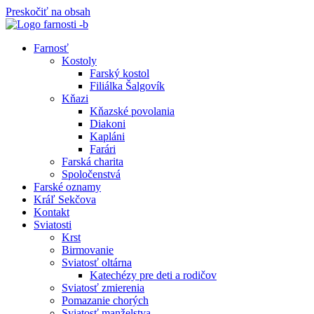
Preskočiť na obsah
Farnosť
Kostoly
Farský kostol
Filiálka Šalgovík
Kňazi
Kňazské povolania
Diakoni
Kapláni
Farári
Farská charita
Spoločenstvá
Farské oznamy
Kráľ Sekčova
Kontakt
Sviatosti
Krst
Birmovanie
Sviatosť oltárna
Katechézy pre deti a rodičov
Sviatosť zmierenia
Pomazanie chorých
Sviatosť manželstva