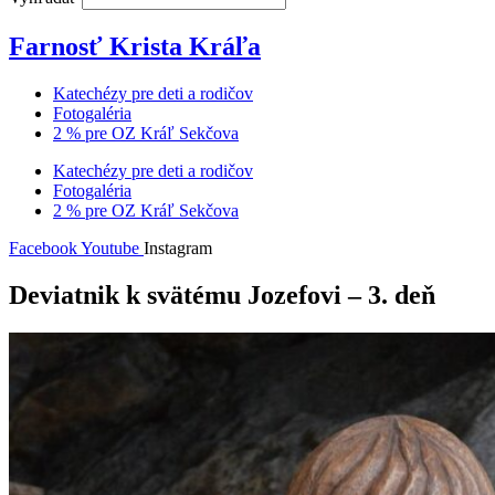
Farnosť Krista Kráľa
Katechézy pre deti a rodičov
Fotogaléria
2 % pre OZ Kráľ Sekčova
Katechézy pre deti a rodičov
Fotogaléria
2 % pre OZ Kráľ Sekčova
Facebook
Youtube
Instagram
Deviatnik k svätému Jozefovi – 3. deň