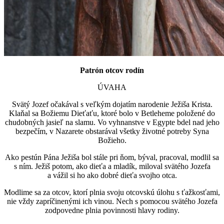
Patrón otcov rodín
ÚVAHA
Svätý Jozef očakával s veľkým dojatím narodenie Ježiša Krista.
Klaňal sa Božiemu Dieťaťu, ktoré bolo v Betleheme položené do
chudobných jasieľ na slamu. Vo vyhnanstve v Egypte bdel nad jeho
bezpečím, v Nazarete obstarával všetky životné potreby Syna
Božieho.
Ako pestún Pána Ježiša bol stále pri ňom, býval, pracoval, modlil sa
s ním. Ježiš potom, ako dieťa a mladík, miloval svätého Jozefa
a vážil si ho ako dobré dieťa svojho otca.
Modlime sa za otcov, ktorí plnia svoju otcovskú úlohu s ťažkosťami,
nie vždy zapríčinenými ich vinou. Nech s pomocou svätého Jozefa
zodpovedne plnia povinnosti hlavy rodiny.