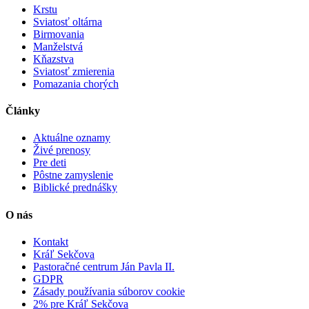
Krstu
Sviatosť oltárna
Birmovania
Manželstvá
Kňazstva
Sviatosť zmierenia
Pomazania chorých
Články
Aktuálne oznamy
Živé prenosy
Pre deti
Pôstne zamyslenie
Biblické prednášky
O nás
Kontakt
Kráľ Sekčova
Pastoračné centrum Ján Pavla II.
GDPR
Zásady používania súborov cookie
2% pre Kráľ Sekčova