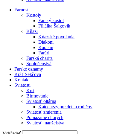
Farnosť
Kostoly
Farský kostol
Filiálka Šalgovík
Kňazi
Kňazské povolania
Diakoni
Kapláni
Farári
Farská charita
Spoločenstvá
Farské oznamy
Kráľ Sekčova
Kontakt
Sviatosti
Krst
Birmovanie
Sviatosť oltárna
Katechézy pre deti a rodičov
Sviatosť zmierenia
Pomazanie chorých
Sviatosť manželstva
Vyhľadať