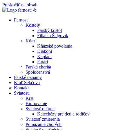
Preskočiť na obsah
Farnosť
Kostoly
Farský kostol
Filiálka Šalgovík
Kňazi
Kňazské povolania
Diakoni
Kapláni
Farári
Farská charita
Spoločenstvá
Farské oznamy
Kráľ Sekčova
Kontakt
Sviatosti
Krst
Birmovanie
Sviatosť oltárna
Katechézy pre deti a rodičov
Sviatosť zmierenia
Pomazanie chorých
Sviatosť manželstva