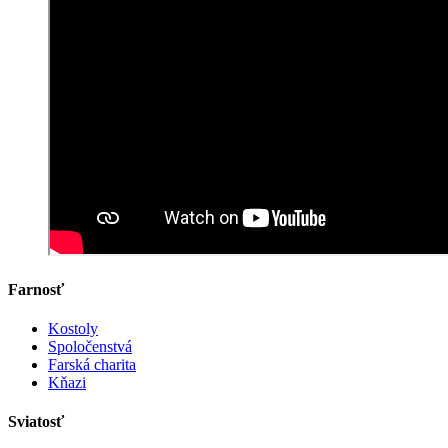
Farnosť
Kostoly
Spoločenstvá
Farská charita
Kňazi
Sviatosť